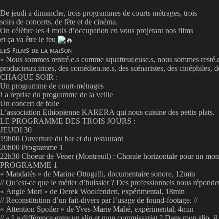
De jeudi à dimanche, trois programmes de courts métrages, trois
soirs de concerts, de fête et de cinéma.
On célèbre les 4 mois d’occupation en vous projetant nos films
et ça va être le feu
ʟᴇꜱ ꜰɪʟᴍꜱ ᴅᴇ ʟᴀ ᴍᴀɪꜱᴏɴ
« Nous sommes rentré.e.s comme squatteur.euse.s, nous sommes resté.e.
producteurs.trices, des comédien.ne.s, des scénaristes, des cinéphiles,
CHAQUE SOIR :
Un programme de court-métrages
La reprise du programme de la veille
Un concert de folie
L’association Ethiopienne KARERA qui nous cuisine des petits plats.
LE PROGRAMME DES TROIS JOURS :
JEUDI 30
19h00 Ouverture du bar et du restaurant
20h00 Programme 1
22h30 Choeur de Vener (Montreuil) : Chorale horizontale pour un mon
PROGRAMME 1
« Mandatés » de Marine Ottogalli, documentaire sonore, 12min
// Qu’est-ce que le métier d’huissier ? Des professionnels nous répondent
« Angle Mort » de Derek Woolfenden, expérimental, 18min
// Reconstitution d’un fait-divers par l’usage de found-footage. //
« Attention Spoiler » de Yves-Marie Mahé, expérimental, 4min
// « La différence entre un slip et mon commissariat ? Dans mon slip, il 