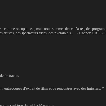
s comme occupant.e.s, mais nous sommes des cinéastes, des programmate
 des artistes, des spectateurs.trices, des riverain.e.s… » Chaney GRISS
de de travers
, entrecoupés d’extrait de films et de rencontres avec des huissiers. //
y a un seul trou du cul ! » Macario //