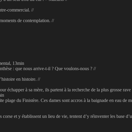
ntre-commercial. //
 moments de contemplation. //
mental, 13min
thèse : que nous arrive-t-il ? Que voulons-nous ? //
istoire en histoire. //
ur échapper à sa mère, ils partent à la recherche de la plus grosse rave p
min
tite plage du Finistère. Ces dames sont accros à la baignade en eau de 
s corse et y établissent un lieu de vie, tentent d’y réinventer les base 