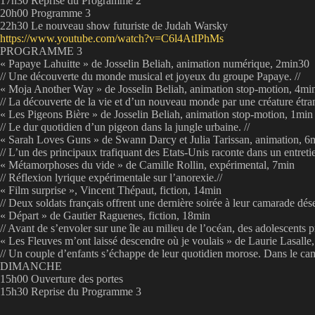
17h30 Reprise du Programme 2
20h00 Programme 3
22h30 Le nouveau show futuriste de Judah Warsky
https://www.youtube.com/watch?v=C6l4AtIPhMs
PROGRAMME 3
« Papaye Lahuitte » de Josselin Beliah, animation numérique, 2min30
// Une découverte du monde musical et joyeux du groupe Papaye. //
« Moja Another Way » de Josselin Beliah, animation stop-motion, 4mi
// La découverte de la vie et d’un nouveau monde par une créature étran
« Les Pigeons Bière » de Josselin Beliah, animation stop-motion, 1min
// Le dur quotidien d’un pigeon dans la jungle urbaine. //
« Sarah Loves Guns » de Swann Darcy et Julia Tarissan, animation, 6
// L’un des principaux trafiquant des Etats-Unis raconte dans un entretie
« Métamorphoses du vide » de Camille Rollin, expérimental, 7min
// Réflexion lyrique expérimentale sur l’anorexie.//
« Film surprise », Vincent Thépaut, fiction, 14min
// Deux soldats français offrent une dernière soirée à leur camarade dés
« Départ » de Gautier Raguenes, fiction, 18min
// Avant de s’envoler sur une île au milieu de l’océan, des adolescents p
« Les Fleuves m’ont laissé descendre où je voulais » de Laurie Lasalle,
// Un couple d’enfants s’échappe de leur quotidien morose. Dans le cami
DIMANCHE
15h00 Ouverture des portes
15h30 Reprise du Programme 3