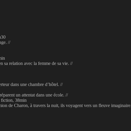
n30
ge. //
min
n sa relation avec la femme de sa vie. //
erteur dans une chambre d’hôtel. //
réparent un attentat dans une école. //
 fiction, 38min
on de Charon, à travers la nuit, ils voyagent vers un fleuve imaginaire.