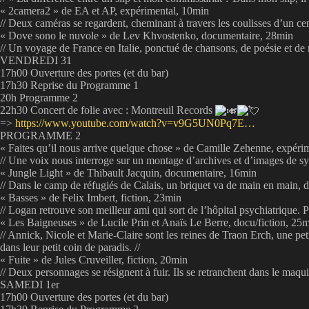
« 2camera2 » de EA et AP, expérimental, 10min
// Deux caméras se regardent, cheminant à travers les coulisses d’un ce
« Dove sono le nuvole » de Lev Khvostenko, documentaire, 28min
// Un voyage de France en Italie, ponctué de chansons, de poésie et de
VENDREDI 31
17h00 Ouverture des portes (et du bar)
17h30 Reprise du Programme 1
20h Programme 2
22h30 Concert de folie avec : Montreuil Records
=>
https://www.youtube.com/watch?v=v9G5UN0Pq7E…
PROGRAMME 2
« Faites qu’il nous arrive quelque chose » de Camille Zehenne, expéri
// Une voix nous interroge sur un montage d’archives et d’images de syn
« Jungle Light » de Thibault Jacquin, documentaire, 16min
// Dans le camp de réfugiés de Calais, un briquet va de main en main, d’h
« Basses » de Felix Imbert, fiction, 23min
// Logan retrouve son meilleur ami qui sort de l’hôpital psychiatrique. Po
« Les Baigneuses » de Lucile Prin et Anaïs Le Berre, docu/fiction, 25
// Annick, Nicole et Marie-Claire sont les reines de Traon Erch, une pe
dans leur petit coin de paradis. //
« Fuite » de Jules Cruveiller, fiction, 20min
// Deux personnages se résignent à fuir. Ils se retranchent dans le maqui
SAMEDI 1er
17h00 Ouverture des portes (et du bar)