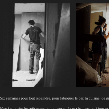
Six semaines pour tout repeindre, pour fabriquer le bar, la cuisine, d
Merci à toustes les artisan·e·s qui ont encadré ces chantiers, et à touste