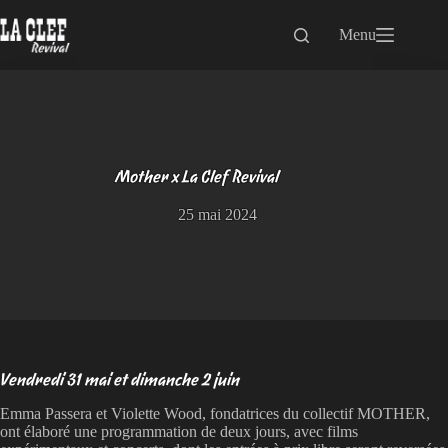
Passer
au
Menu
contenu
Mother x La Clef Revival
25 mai 2024
Vendredi 31 mai et dimanche 2 juin
Emma Passera et Violette Wood, fondatrices du collectif MOTHER,
ont élaboré une programmation de deux jours, avec films