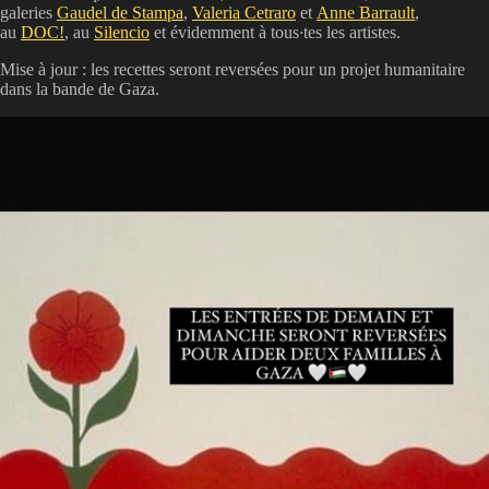
galeries
Gaudel de Stampa
,
Valeria Cetraro
et
Anne Barrault
,
au
DOC!
, au
Silencio
et évidemment à tous
·
tes les artistes.
Mise à jour : les recettes seront reversées pour un projet humanitaire
dans la bande de Gaza.