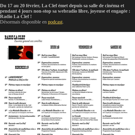
Du 17 au 20 février, La Clef émet depuis sa salle de cinéma et
pendant 4 jours non-stop sa webradio libre, joyeuse et engagée :
Radio La Clef !
Désormais disponible en
podcast
.