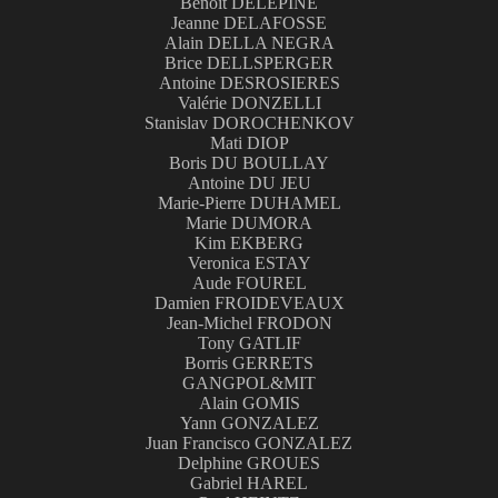
Benoît DELEPINE
Jeanne DELAFOSSE
Alain DELLA NEGRA
Brice DELLSPERGER
Antoine DESROSIERES
Valérie DONZELLI
Stanislav DOROCHENKOV
Mati DIOP
Boris DU BOULLAY
Antoine DU JEU
Marie-Pierre DUHAMEL
Marie DUMORA
Kim EKBERG
Veronica ESTAY
Aude FOUREL
Damien FROIDEVEAUX
Jean-Michel FRODON
Tony GATLIF
Borris GERRETS
GANGPOL&MIT
Alain GOMIS
Yann GONZALEZ
Juan Francisco GONZALEZ
Delphine GROUES
Gabriel HAREL