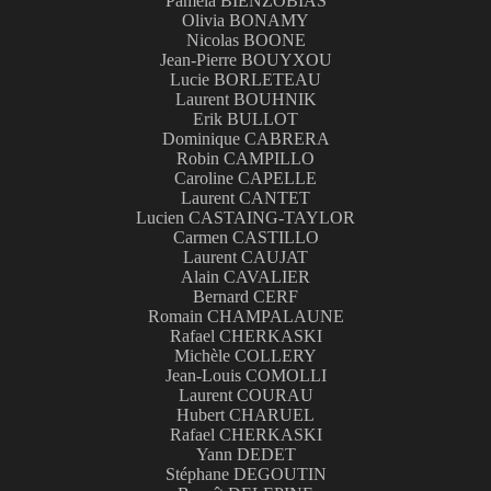
Pamela BIENZOBIAS
Olivia BONAMY
Nicolas BOONE
Jean-Pierre BOUYXOU
Lucie BORLETEAU
Laurent BOUHNIK
Erik BULLOT
Dominique CABRERA
Robin CAMPILLO
Caroline CAPELLE
Laurent CANTET
Lucien CASTAING-TAYLOR
Carmen CASTILLO
Laurent CAUJAT
Alain CAVALIER
Bernard CERF
Romain CHAMPALAUNE
Rafael CHERKASKI
Michèle COLLERY
Jean-Louis COMOLLI
Laurent COURAU
Hubert CHARUEL
Rafael CHERKASKI
Yann DEDET
Stéphane DEGOUTIN